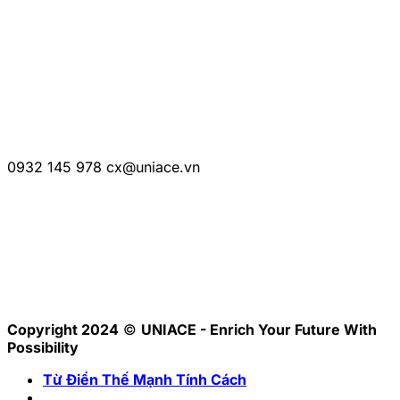
Số điện thoại:
0932 145 978
Email:
cx@uniace.vn
THÔNG TIN LIÊN HỆ
0932 145 978
cx@uniace.vn
Hợp tác kinh doanh:
partnership@uniace.vn
KẾT NỐI VỚI UNIACE
trên các nền tảng mạng xã hội
Copyright 2024
©
UNIACE - Enrich Your Future With
Possibility
Từ Điển Thế Mạnh Tính Cách