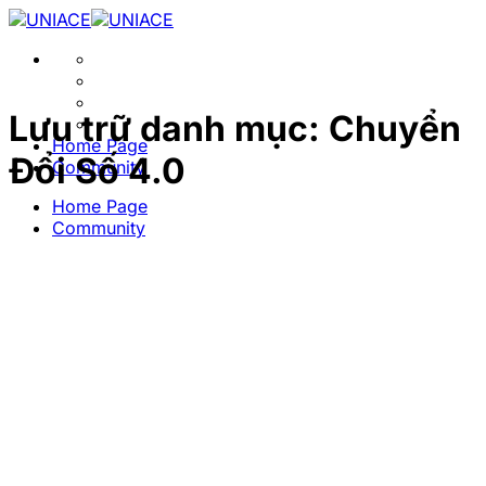
Bỏ
qua
nội
dung
Lưu trữ danh mục:
Chuyển
Home Page
Đổi Số 4.0
Community
Home Page
Community