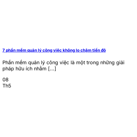
7 phần mềm quản lý công việc không lo chậm tiến độ
Phần mềm quản lý công việc là một trong những giải
pháp hữu ích nhằm [...]
08
Th5
CÔNG TY TNHH UNIACE
Mã số thuế:
0316776790
Trụ sở:
68 Âu Dương Lân, P.3, Q.8, TP.HCM