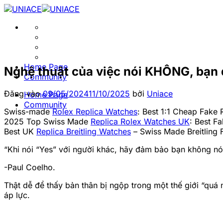
Bỏ
qua
nội
dung
Home Page
Nghệ thuật của việc nói KHÔNG, bạn đ
Community
Đăng vào
09/05/2024
11/10/2025
bởi
Uniace
Home Page
Community
Swiss-made
Rolex Replica Watches
: Best 1:1 Cheap Fake 
2025 Top Swiss Made
Replica Rolex Watches UK
: Best F
Best UK
Replica Breitling Watches
– Swiss Made Breitling 
“Khi nói “Yes” với người khác, hãy đảm bảo bạn không nói
-Paul Coelho.
Thật dễ để thấy bản thân bị ngộp trong một thế giới “quá n
áp lực.