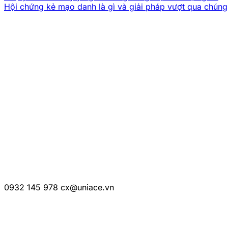
Hội chứng kẻ mạo danh là gì và giải pháp vượt qua chúng
CÔNG TY TNHH UNIACE
Mã số thuế:
0316776790
Trụ sở:
68 Âu Dương Lân, P.3, Q.8, TP.HCM
Số điện thoại:
0932 145 978
Email:
cx@uniace.vn
THÔNG TIN LIÊN HỆ
0932 145 978
cx@uniace.vn
Hợp tác kinh doanh:
partnership@uniace.vn
KẾT NỐI VỚI UNIACE