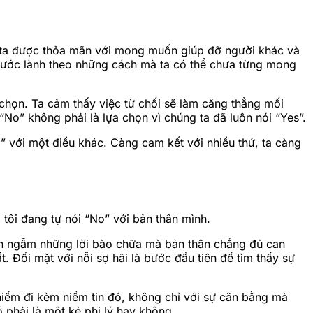
ng ta được thỏa mãn với mong muốn giúp đỡ người khác và
phước lành theo những cách mà ta có thể chưa từng mong
 chọn. Ta cảm thấy việc từ chối sẽ làm căng thẳng mối
No” không phải là lựa chọn vì chúng ta đã luôn nói “Yes”.
o” với một điều khác. Càng cam kết với nhiều thứ, ta càng
 tôi đang tự nói “No” với bản thân mình.
hiền ngẫm những lời bào chữa mà bản thân chẳng đủ can
t. Đối mặt với nỗi sợ hãi là bước đầu tiên để tìm thấy sự
 hiểm đi kèm niềm tin đó, không chỉ với sự cân bằng mà
 phải là một kẻ phi lý hay không.