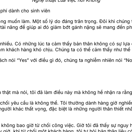
phí dành cho sinh viên
hông muốn làm. Một số lý do đáng trân trọng. Đôi khi chú
và tài năng để giúp ai đó giảm bớt gánh nặng sẽ mang đến 
 nhiều. Có những lúc ta cảm thấy bản thân không có sự lựa
àm khách hàng khó chịu. Chúng ta có thể cảm thấy như thể “
cách nói “Yes” với điều gì đó, chúng ta nghiễm nhiên nói “N
h thật mà nói, tôi đã làm điều này mà không hề nhận ra rằng
từ chối yêu cầu là không thể. Tôi thường dành hàng giờ ng
người khác thất vọng, đặc biệt là những người thân thiết nhấ
a không bao giờ từ chối công việc. Giờ tôi đã thấy sự nguy
iờ, khi từ chối một khách hàng, tôi tự hỏi bản thân liệu có