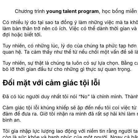
Chương trình
young talent program
, học bổng miễn 
Có nhiều lý do tại sao ta đồng ý làm những việc mà ta k
làm bản thân trở nên có ích. Việc có thể dành thời gian 
đợi hoặc biết tới.
Tuy nhiên, có những lúc, lý do của chúng ta phức tạp hơn
quan hệ. Ta cảm thấy như thể từ nếu chối một vấn đề sẽ l
Tuy nhiên, sự thật là chúng ta luôn có sự lựa chọn. Bằng 
bỏ lỡ thời gian đầu tư cho những gì thực sự quan trọng.
Đối mặt với cảm giác tội lỗi
Đã có lúc người duy nhất tôi nói “No” là chính mình. Thàn
Cảm giác tội lỗi khủng khiếp sẽ ập đến nếu tôi coi việc 
đảm để đưa ra. Giờ tôi nhận ra mình đã rất sợ hãi khi làm 
bình an.
Tôi gia nhập lực lượng lao động với niềm tin rằng người t
còn là sức khỏe và hạnh phúc của một người. Ngay cả bây g