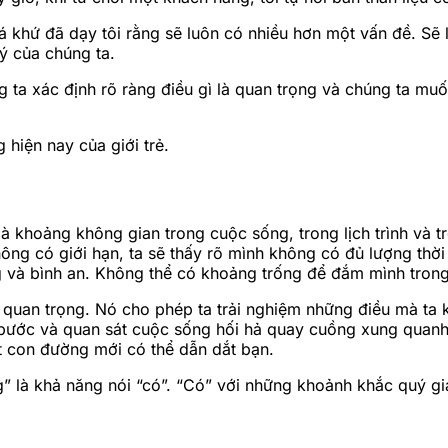
 khứ đã dạy tôi rằng sẽ luôn có nhiều hơn một vấn đề. Sẽ 
ý của chúng ta.
 ta xác định rõ ràng điều gì là quan trọng và chúng ta muốn
 hiện nay của giới trẻ.
 là khoảng không gian trong cuộc sống, trong lịch trình và 
hông có giới hạn, ta sẽ thấy rõ mình không có đủ lượng th
ng và bình an. Không thể có khoảng trống để đắm mình tron
 quan trọng. Nó cho phép ta trải nghiệm những điều mà ta 
t bước và quan sát cuộc sống hối hả quay cuồng xung quanh
t con đường mới có thể dẫn dắt bạn.
hông” là khả năng nói “có”. “Có” với những khoảnh khắc quý 