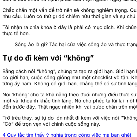
Chắc chắn một vấn đề trở nên sẽ không nghiêm trọng. Quá
nhu cầu. Luôn có thứ gì đó chiếm hữu thời gian và sự chú 
Tôi nhận ra chìa khóa ở đây là phải có mục đích. Khi chúng
thực tế hơn.
Sống ảo là gì? Tác hại của việc sống ảo và thực trạng
Tự do đi kèm với “không”
Bằng cách nói “không”, chúng ta tạo ra giới hạn. Giới hạn
có giới hạn, cuộc sống giống như một checklist vô tận. K
từng ấy năm. Không có giới hạn, chẳng thể có sự tĩnh lặ
Nói ‘không’ cho ta khả năng theo đuổi những điều thực sự
một vài khoảnh khắc tĩnh lặng. Nó cho phép ta lùi lại mộ
đến trước đây. Thật ngạc nhiên khi vài bước chân trên mộ
Trớ trêu thay, sự tự do lớn nhất đi kèm với việc nói ‘”k
“Có” để trọn vẹn với chính cuộc sống này.
4 Quy tắc tìm thấy ý nghĩa trong công việc mà bạn ghét