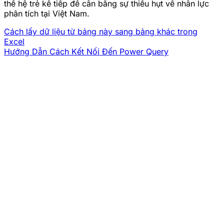
thế hệ trẻ kế tiếp để cân bằng sự thiếu hụt về nhân lực
phân tích tại Việt Nam.
Cách lấy dữ liệu từ bảng này sang bảng khác trong
Excel
Hướng Dẫn Cách Kết Nối Đến Power Query
CÔNG TY TNHH UNIACE
Mã số thuế:
0316776790
Trụ sở:
68 Âu Dương Lân, P.3, Q.8, TP.HCM
Số điện thoại:
0932 145 978
Email:
cx@uniace.vn
THÔNG TIN LIÊN HỆ