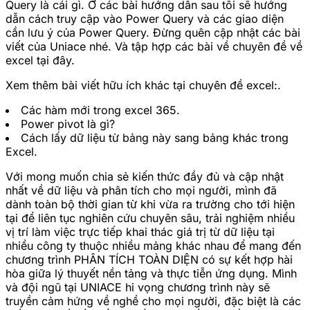
Query là cái gì. Ở các bài hướng dẫn sau tôi sẽ hướng
dẫn cách truy cập vào Power Query và các giao diện
cần lưu ý của Power Query. Đừng quên cập nhật các bài
viết của Uniace nhé. Và tập hợp các bài về chuyên đề về
excel tại đây.
Xem thêm bài viết hữu ích khác tại chuyên đề excel:.
Các hàm mới trong excel 365.
Power pivot là gì?
Cách lấy dữ liệu từ bảng này sang bảng khác trong
Excel.
Với mong muốn chia sẻ kiến thức đầy đủ và cập nhật
nhất về dữ liệu và phân tích cho mọi người, mình đã
dành toàn bộ thời gian từ khi vừa ra trường cho tới hiện
tại để liên tục nghiên cứu chuyên sâu, trải nghiệm nhiều
vị trí làm việc trực tiếp khai thác giá trị từ dữ liệu tại
nhiều công ty thuộc nhiều mảng khác nhau để mang đến
chương trình PHÂN TÍCH TOÀN DIỆN có sự kết hợp hài
hòa giữa lý thuyết nền tảng và thực tiễn ứng dụng. Mình
và đội ngũ tại UNIACE hi vọng chương trình này sẽ
truyền cảm hứng về nghề cho mọi người, đặc biệt là các