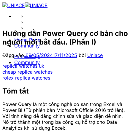
Bỏ
qua
nội
dung
Hướng dẫn Power Query cơ bản cho
Home Page
người mới bắt đầu. (Phần I)
Community
Đăng vào
09/05/2024
17/11/2025
bởi
Uniace
Home Page
Community
replica watches uk
cheap replica watches
rolex replica watches
Tóm tắt
Power Query là một công nghệ có sẵn trong Excel và
Power BI (Từ phiên bản Microsoft Officle 2016 trở lên).
Với tính năng dễ dàng chỉnh sửa và giao diện dễ nhìn.
Nó trở thành một trong ba công cụ hỗ trợ cho Data
Analytics khi sử dụng Excel:.