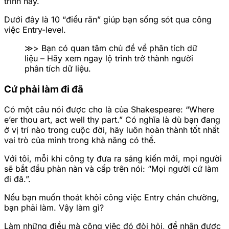
trình này.
Dưới đây là 10 “điều răn” giúp bạn sống sót qua công
việc Entry-level.
≫> Bạn có quan tâm chủ đề về phân tích dữ
liệu – Hãy xem ngay lộ trình trở thành người
phân tích dữ liệu.
Cứ phải làm đi đã
Có một câu nói được cho là của Shakespeare: “Where
e’er thou art, act well thy part.” Có nghĩa là dù bạn đang
ở vị trí nào trong cuộc đời, hãy luôn hoàn thành tốt nhất
vai trò của mình trong khả năng có thể.
Với tôi, mỗi khi công ty đưa ra sáng kiến ​​mới, mọi người
sẽ bắt đầu phàn nàn và cấp trên nói: “Mọi người cứ làm
đi đã.”.
Nếu bạn muốn thoát khỏi công việc Entry chán chường,
bạn phải làm. Vậy làm gì?
Làm những điều mà công việc đó đòi hỏi, để nhận được