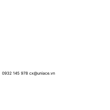
CÔNG TY TNHH UNIACE
Mã số thuế:
0316776790
Trụ sở:
68 Âu Dương Lân, P.3, Q.8, TP.HCM
Số điện thoại:
0932 145 978
Email:
cx@uniace.vn
THÔNG TIN LIÊN HỆ
0932 145 978
cx@uniace.vn
Hợp tác kinh doanh:
partnership@uniace.vn
KẾT NỐI VỚI UNIACE
trên các nền tảng mạng xã hội