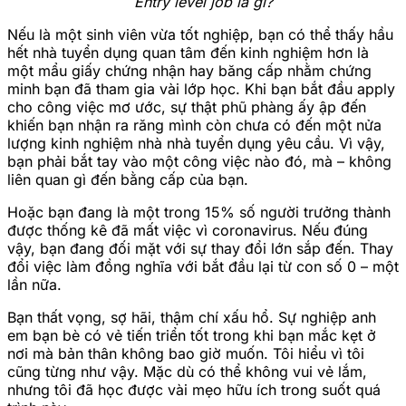
Entry level job là gì?
Nếu là một sinh viên vừa tốt nghiệp, bạn có thể thấy hầu
hết nhà tuyển dụng quan tâm đến kinh nghiệm hơn là
một mẩu giấy chứng nhận hay băng cấp nhằm chứng
minh bạn đã tham gia vài lớp học. Khi bạn bắt đầu apply
cho công việc mơ ước, sự thật phũ phàng ấy ập đến
khiến bạn nhận ra răng mình còn chưa có đến một nửa
lượng kinh nghiệm nhà nhà tuyển dụng yêu cầu. Vì vậy,
bạn phải bắt tay vào một công việc nào đó, mà – không
liên quan gì đến bằng cấp của bạn.
Hoặc bạn đang là một trong 15% số người trưởng thành
được thống kê đã mất việc vì coronavirus. Nếu đúng
vậy, bạn đang đối mặt với sự thay đổi lớn sắp đến. Thay
đổi việc làm đồng nghĩa với bắt đầu lại từ con số 0 – một
lần nữa.
Bạn thất vọng, sợ hãi, thậm chí xấu hổ. Sự nghiệp anh
em bạn bè có vẻ tiến triển tốt trong khi bạn mắc kẹt ở
nơi mà bản thân không bao giờ muốn. Tôi hiểu vì tôi
cũng từng như vậy. Mặc dù có thể không vui vẻ lắm,
nhưng tôi đã học được vài mẹo hữu ích trong suốt quá