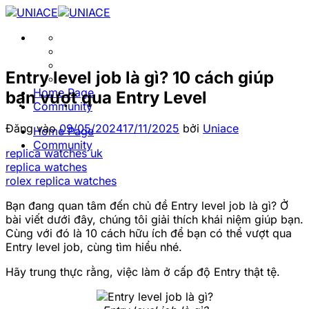
Bỏ
qua
nội
dung
Entry level job là gì? 10 cách giúp
Home Page
bạn vượt qua Entry Level
Community
Đăng vào
09/05/2024
17/11/2025
bởi
Uniace
Home Page
Community
replica watches uk
replica watches
rolex replica watches
Bạn đang quan tâm đến chủ đề Entry level job là gì? Ở
bài viết dưới đây, chúng tôi giải thích khái niệm giúp bạn.
Cùng với đó là 10 cách hữu ích để bạn có thể vượt qua
Entry level job, cùng tìm hiểu nhé.
Hãy trung thực rằng, việc làm ở cấp độ Entry thật tệ.