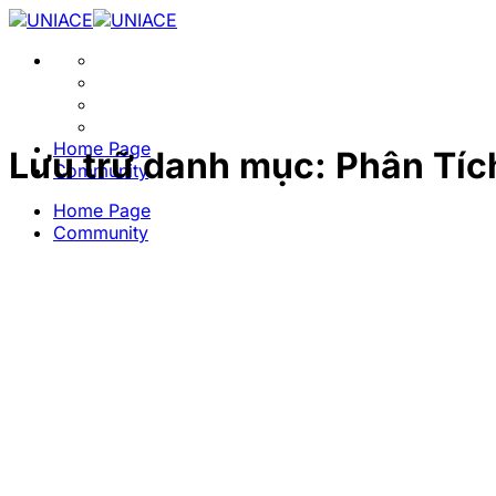
Bỏ
qua
nội
dung
Home Page
Lưu trữ danh mục:
Phân Tíc
Community
Home Page
Community