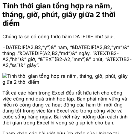
Tính thời gian tổng hợp ra năm,
tháng, giờ, phút, giây giữa 2 thời
điểm
Chúng ta sẽ có công thức hàm DATEDIF như sau:.
=DATEDIF(A2,B2,”y”)&” năm, “&DATEDIF(A2,B2,”ym”)&”
tháng ,”&DATEDIF(A2,B2,”md”)&” ngày, “&TEXT(B2-
A2,”hh”)&” giờ, “&TEXT(B2-A2,”mm”)&” phút, “&TEXT(B2-
A2,”ss”)&” giây”.
Tất cả các hàm trong Excel đều rất hữu ích cho công
việc cũng như quá trình học tập. Bạn phải nắm vững và
hiểu rõ công dụng và hoạt động của hàm thì mới ứng
dụng tốt trong việc làm Excel vào trong công việc và
cuộc sống hàng ngày. Bài viết này hướng dẫn cách tính
thời gian trong Excel hi vọng sẽ giúp ích cho bạn.
Tham khảo các bài viết hữu ích khác của Uniace tại