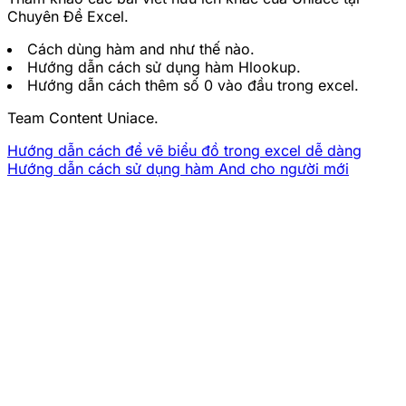
Chuyên Đề Excel.
Cách dùng hàm and như thế nào.
Hướng dẫn cách sử dụng hàm Hlookup.
Hướng dẫn cách thêm số 0 vào đầu trong excel.
Team Content Uniace.
Hướng dẫn cách để vẽ biểu đồ trong excel dễ dàng
Hướng dẫn cách sử dụng hàm And cho người mới
CÔNG TY TNHH UNIACE
Mã số thuế:
0316776790
Trụ sở:
68 Âu Dương Lân, P.3, Q.8, TP.HCM
Số điện thoại:
0932 145 978
Email:
cx@uniace.vn