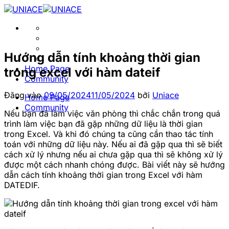
Bỏ
qua
nội
dung
Hướng dẫn tính khoảng thời gian
Home Page
trong excel với hàm dateif
Community
Đăng vào
09/05/2024
11/05/2024
bởi
Uniace
Home Page
Community
Nếu bạn đã làm việc văn phòng thì chắc chắn trong quá
trình làm việc bạn đã gặp những dữ liệu là thời gian
trong Excel. Và khi đó chúng ta cũng cần thao tác tính
toán với những dữ liệu này. Nếu ai đã gặp qua thì sẽ biết
cách xử lý nhưng nếu ai chưa gặp qua thì sẽ không xử lý
được một cách nhanh chóng được. Bài viết này sẽ hướng
dẫn cách tính khoảng thời gian trong Excel với hàm
DATEDIF.