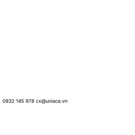
CÔNG TY TNHH UNIACE
Mã số thuế:
0316776790
Trụ sở:
68 Âu Dương Lân, P.3, Q.8, TP.HCM
Số điện thoại:
0932 145 978
Email:
cx@uniace.vn
THÔNG TIN LIÊN HỆ
0932 145 978
cx@uniace.vn
Hợp tác kinh doanh:
partnership@uniace.vn
KẾT NỐI VỚI UNIACE